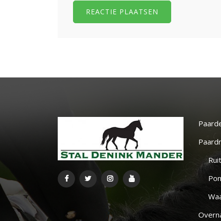
Paard
Paardr
Rui
Pon
Waa
Overna