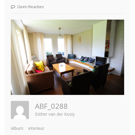
Geen Reacties
ABF_0288
Esther van der Kooij
Album:
interieur