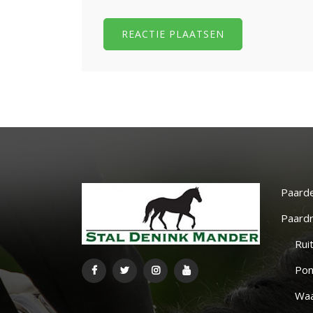
Paard
Paardr
Rui
Pon
Waa