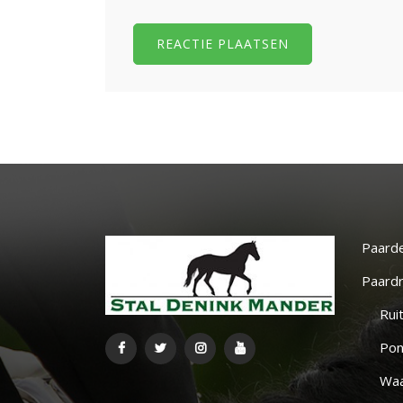
Paard
Paardr
Rui
Pon
Waa