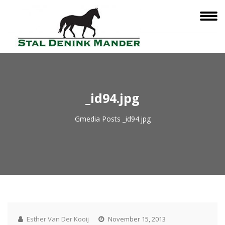
_id94.jpg
Gmedia Posts
_id94.jpg
Esther Van Der Kooij
November 15, 2013