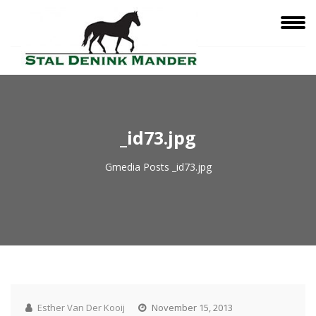
_id73.jpg
Gmedia Posts
_id73.jpg
Esther Van Der Kooij
November 15, 2013