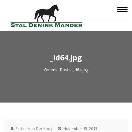
_id64.jpg
Gmedia Posts
_id64.jpg
Esther Van Der Kooij
November 15, 2013