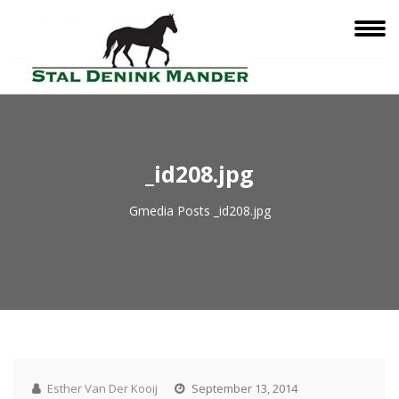
_id208.jpg
Gmedia Posts
_id208.jpg
Esther Van Der Kooij
September 13, 2014