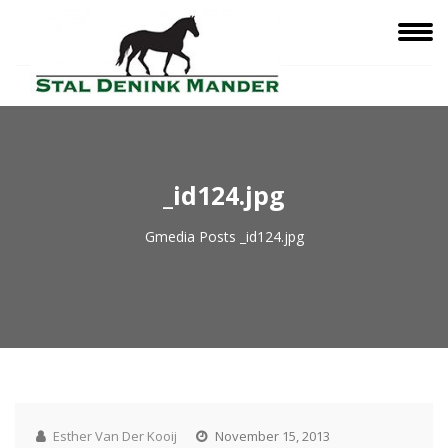
_id124.jpg
Gmedia Posts
_id124.jpg
Esther Van Der Kooij
November 15, 2013