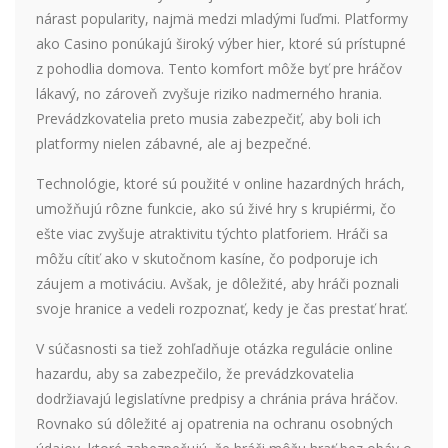
nárast popularity, najmä medzi mladými ľuďmi. Platformy
ako Casino ponúkajú široký výber hier, ktoré sú prístupné
z pohodlia domova. Tento komfort môže byť pre hráčov
lákavý, no zároveň zvyšuje riziko nadmerného hrania.
Prevádzkovatelia preto musia zabezpečiť, aby boli ich
platformy nielen zábavné, ale aj bezpečné.
Technológie, ktoré sú použité v online hazardných hrách,
umožňujú rôzne funkcie, ako sú živé hry s krupiérmi, čo
ešte viac zvyšuje atraktivitu týchto platforiem. Hráči sa
môžu cítiť ako v skutočnom kasíne, čo podporuje ich
záujem a motiváciu. Avšak, je dôležité, aby hráči poznali
svoje hranice a vedeli rozpoznať, kedy je čas prestať hrať.
V súčasnosti sa tiež zohľadňuje otázka regulácie online
hazardu, aby sa zabezpečilo, že prevádzkovatelia
dodržiavajú legislatívne predpisy a chránia práva hráčov.
Rovnako sú dôležité aj opatrenia na ochranu osobných