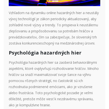
Vzhľadom na dynamiku online hazardných hier a neustály
vývoj technológií je zákon periodicky aktualizovaný, aby
zohľadnil nové výzvy a trendy. To prispieva k neustálemu
zlepšovaniu a prispôsobovaniu sa potrebám hráčov a
prevádzkovateľov, čím sa zabezpečuje, že slovenský trh
zostáva konkurencieschopný na medzinárodnej úrovni.
Psychológia hazardných hier
Psychológia hazardných hier sa zaoberá behaviorálnymi
aspektmi, ktoré ovplyvňujú rozhodovanie hráčov. Mnoho
hráčov sa snaží maximalizovať svoje šance na výhru
pomocou rôznych stratégií, no častokrát sú ich
rozhodnutia podmienené emóciami, ako je vzrušenie
alebo frustrácia. Toto psychologické pozadie je veľmi
dôležité, pretože môže viesť k nezdravému správaniu,
ako je kompulzívne hranie.