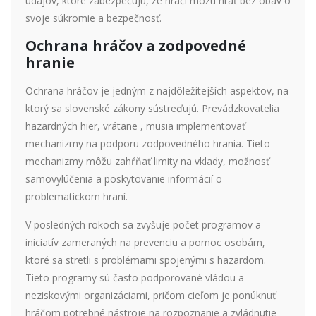
údajov, ktoré zabezpečujú, že hráči môžu hrať bez obáv o
svoje súkromie a bezpečnosť.
Ochrana hráčov a zodpovedné
hranie
Ochrana hráčov je jedným z najdôležitejších aspektov, na
ktorý sa slovenské zákony sústreďujú. Prevádzkovatelia
hazardných hier, vrátane , musia implementovať
mechanizmy na podporu zodpovedného hrania. Tieto
mechanizmy môžu zahŕňať limity na vklady, možnosť
samovylúčenia a poskytovanie informácií o
problematickom hraní.
V posledných rokoch sa zvyšuje počet programov a
iniciatív zameraných na prevenciu a pomoc osobám,
ktoré sa stretli s problémami spojenými s hazardom.
Tieto programy sú často podporované vládou a
neziskovými organizáciami, pričom cieľom je ponúknuť
hráčom potrebné nástroje na rozpoznanie a zvládnutie