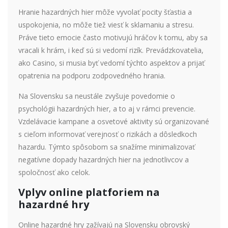
Hranie hazardných hier môže vyvolať pocity šťastia a
uspokojenia, no môže tiež viesť k sklamaniu a stresu.
Práve tieto emocie často motivujú hráčov k tomu, aby sa
vracali k hrám, i keď sú si vedomí rizík. Prevádzkovatelia,
ako Casino, si musia byť vedomí týchto aspektov a prijať
opatrenia na podporu zodpovedného hrania.
Na Slovensku sa neustále zvyšuje povedomie o
psychológii hazardných hier, a to aj v rámci prevencie.
Vzdelávacie kampane a osvetové aktivity sú organizované
s cieľom informovať verejnosť o rizikách a dôsledkoch
hazardu. Týmto spôsobom sa snažíme minimalizovať
negatívne dopady hazardných hier na jednotlivcov a
spoločnosť ako celok.
Vplyv online platforiem na
hazardné hry
Online hazardné hry zažívajú na Slovensku obrovský