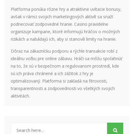
Platforma ponúka rôzne hry a atraktívne uvítacie bonusy,
avšak v rámci svojich marketingových aktivít sa snaží
podnecovať zodpovedné hranie. Casino pravidelne
organizuje kampane, ktoré informujú hráčov o možných
rizikách a nabádajú ich, aby si stanovili limity na hranie.
Dôraz na zákaznícku podporu a rýchle transakcie robí z
ideálnu voľbu pre online zábavu. Hráči sa môžu spoľahnúť
na to, že sú v bezpečnom a regulovanom prostredí, kde
sú ich práva chránené a ich zážitok z hry je
optimalizovaný. Platforma si zakladá na férovosti,
transparentnosti a zodpovednosti vo všetkých svojich
aktivitách.