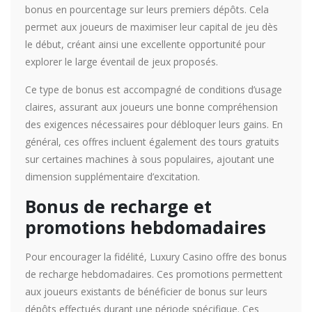
bonus en pourcentage sur leurs premiers dépôts. Cela
permet aux joueurs de maximiser leur capital de jeu dès
le début, créant ainsi une excellente opportunité pour
explorer le large éventail de jeux proposés.
Ce type de bonus est accompagné de conditions d’usage
claires, assurant aux joueurs une bonne compréhension
des exigences nécessaires pour débloquer leurs gains. En
général, ces offres incluent également des tours gratuits
sur certaines machines à sous populaires, ajoutant une
dimension supplémentaire d’excitation.
Bonus de recharge et
promotions hebdomadaires
Pour encourager la fidélité, Luxury Casino offre des bonus
de recharge hebdomadaires. Ces promotions permettent
aux joueurs existants de bénéficier de bonus sur leurs
dépôts effectués durant une période spécifique. Ces