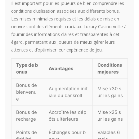
Il est important pour les joueurs de bien comprendre les
conditions d’utilisation associées aux différents bonus.
Les mises minimales requises et les délais de mise en
oeuvre sont des éléments cruciaux. Luxury Casino veille à
fournir des informations claires et transparentes à cet
égard, permettant aux joueurs de mieux gérer leurs
attentes et d’optimiser leur expérience de jeu.
Type de b
Conditions
Avantages
onus
majeures
Bonus de
Augmentation init
Mise x30 s
bienvenu
iale du bankroll
ur les gains
e
Bonus de
Accroître les dép
Mise x25 s
recharge
ôts ultérieurs
ur les gains
Points de
Échanges pour b
Valables 6