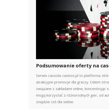
Podsumowanie oferty na caso
Serwis casoola-casinos.pl to platforma, kt
atrakcyjne promocje dla graczy. Celem str
związane z zakładami online, koncentrując s
mogą korzystać z różnorodnych gier, od au
znajdzie coś dla siebie.