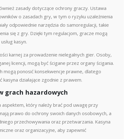
również zasady dotyczące ochrony graczy. Ustawa
wników o zasadach gry, w tym o ryzyku uzależnienia
iały odpowiednie narzędzia do samoregulacji, takie
enia się z gry. Dzięki tym regulacjom, gracze mogą
 usług kasyn.
ci karnej za prowadzenie nielegalnych gier. Osoby,
ej licencji, mogą być ścigane przez organy ścigania.
ach mogą ponosić konsekwencje prawne, dlatego
ać kasyna działające zgodnie z prawem.
w grach hazardowych
 aspektem, który należy brać pod uwagę przy
mają prawo do ochrony swoich danych osobowych, a
dniego przechowywania oraz przetwarzania. Kasyna
iczne oraz organizacyjne, aby zapewnić