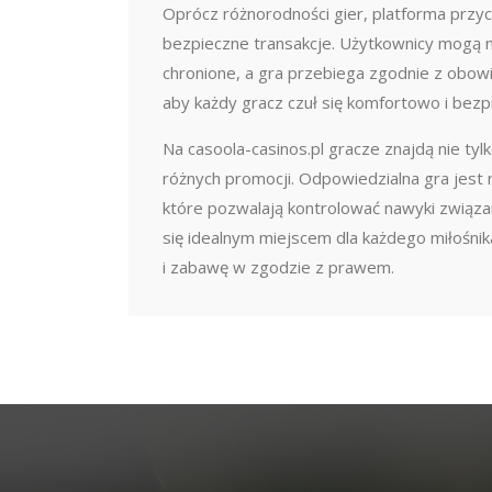
Oprócz różnorodności gier, platforma przy
bezpieczne transakcje. Użytkownicy mogą 
chronione, a gra przebiega zgodnie z obowi
aby każdy gracz czuł się komfortowo i bezp
Na casoola-casinos.pl gracze znajdą nie tylk
różnych promocji. Odpowiedzialna gra jest 
które pozwalają kontrolować nawyki związan
się idealnym miejscem dla każdego miłośni
i zabawę w zgodzie z prawem.