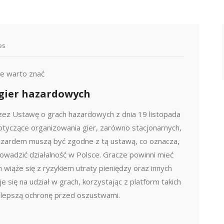
es
re warto znać
 gier hazardowych
ez Ustawę o grach hazardowych z dnia 19 listopada
tyczące organizowania gier, zarówno stacjonarnych,
z hazardem muszą być zgodne z tą ustawą, co oznacza,
owadzić działalność w Polsce. Gracze powinni mieć
 wiąże się z ryzykiem utraty pieniędzy oraz innych
się na udział w grach, korzystając z platform takich
 lepszą ochronę przed oszustwami.