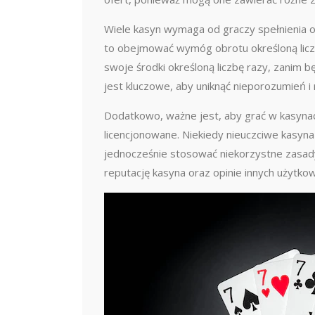
Wiele kasyn wymaga od graczy spełnienia 
to obejmować wymóg obrotu określoną licz
swoje środki określoną liczbę razy, zanim 
jest kluczowe, aby uniknąć nieporozumień i
Dodatkowo, ważne jest, aby grać w kasynac
licencjonowane. Niekiedy nieuczciwe kasyn
jednocześnie stosować niekorzystne zasad
reputację kasyna oraz opinie innych użytk