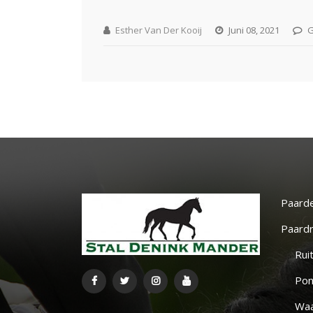
Esther Van Der Kooij
Juni 08, 2021
G
Paard
Paardr
Rui
Pon
Waa