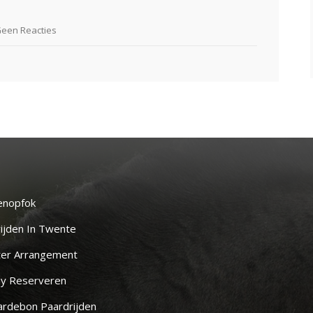
een Reacties
enopfok
ijden In Twente
ter Arrangement
y Reserveren
rdebon Paardrijden