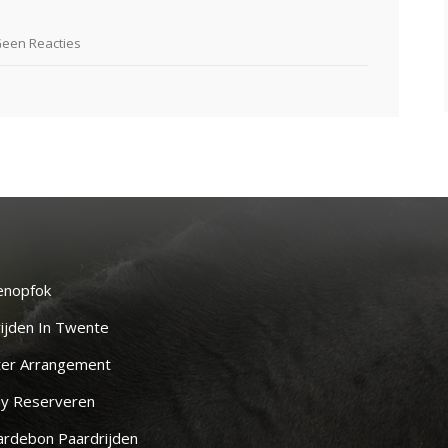
een Reacties
enopfok
ijden In Twente
ter Arrangement
y Reserveren
rdebon Paardrijden