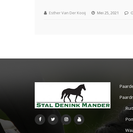
Esther Van Der Kooij
Mei 25, 2021
G
Paard
Paardr
Rui
Pon
Waa