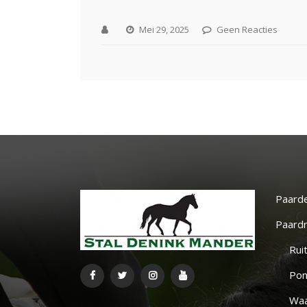
Mei 29, 2025
Geen Reacties
Paard
Paardr
Rui
Pon
Waa