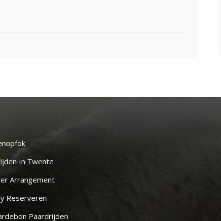
enopfok
ijden In Twente
ter Arrangement
y Reserveren
rdebon Paardrijden